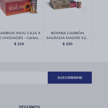
ARBON INDU CAJA X
BOMBA CARBÓN
0 UNIDADES - Carbon
SAGRADA MADRE X24
Indu Caja X 10
- 7 Poderes
$
220
$
230
Unidades
SUSCRIBIRME
SEGUINOS