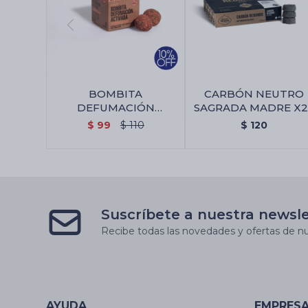
BOMBITA
CARBÓN NEUTRO
DEFUMACIÓN
SAGRADA MADRE X2
SAGRADA MADRE X 8 -
- Carbón Neutro
$
99
$
110
$
120
7 Elementos Puros
Sagrada Madre X24
Suscríbete a nuestra newsl
Recibe todas las novedades y ofertas de nu
AYUDA
EMPRES