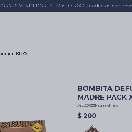
 Y REVENDEDORES | Más de 3.000 productos para revent
rá por KILO
BOMBITA DEF
MADRE PACK X2
236351-atrae-dinero
$
200