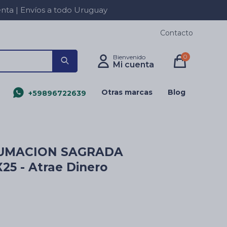
a | Envíos a todo Uruguay
Contacto
0
Otras marcas
Blog
+59896722639
UMACION SAGRADA
5 - Atrae Dinero