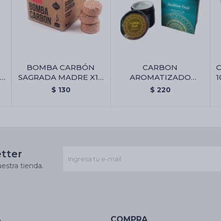
BOMBA CARBÓN
CARBON
C
4
SAGRADA MADRE X12
AROMATIZADO
1
- 7 Poderes
BAKHOOR - Arabian
$
130
$
220
Oud
etter
estra tienda.
A
COMPRA