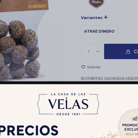
Variantes
ATRAE DINERO
C
1
BOMBITAS SAGRADA MADRE
ESOTERICOS, HOLISTICOS,
CONTENIDO: 25 UNIDADES
USO: PARA DEFUMAR
DURACION: 6 MINUTOS AP
Envíos