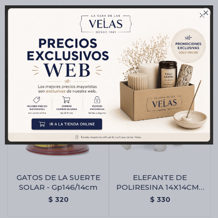

Productos que te pueden interesar
GATOS DE LA SUERTE
ELEFANTE DE
SOLAR - Gp146/14cm
POLIRESINA 14X14CM -
GP103 - Gp103/a Blanco
$
320
$
330