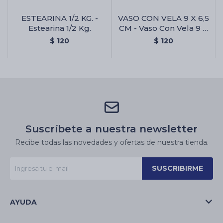
ESTEARINA 1/2 KG. -
VASO CON VELA 9 X 6,5
Estearina 1/2 Kg.
CM - Vaso Con Vela 9 X
6,5 Cm
$
120
$
120
Suscríbete a nuestra newsletter
Recibe todas las novedades y ofertas de nuestra tienda.
SUSCRIBIRME
AYUDA