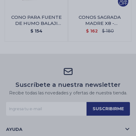
CONO PARA FUENTE
CONOS SAGRADA
DE HUMO BALAJI
MADRE X8 -
MULTI FORMAR - Cono
Caléndula/romero
$
154
$
162
$
180
Para Fuente De Humo
Balaji Multi Formar
Suscríbete a nuestra newsletter
Recibe todas las novedades y ofertas de nuestra tienda.
SUSCRIBIRME
AYUDA