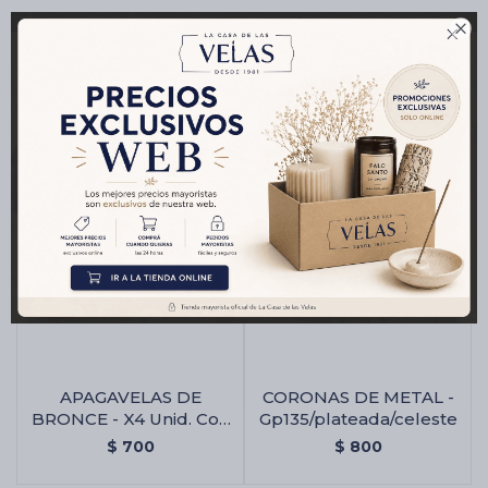

Productos que te pueden interesar
APAGAVELAS DE
CORONAS DE METAL -
BRONCE - X4 Unid. Con
Gp135/plateada/celeste
Mango De Madera
$
700
$
800