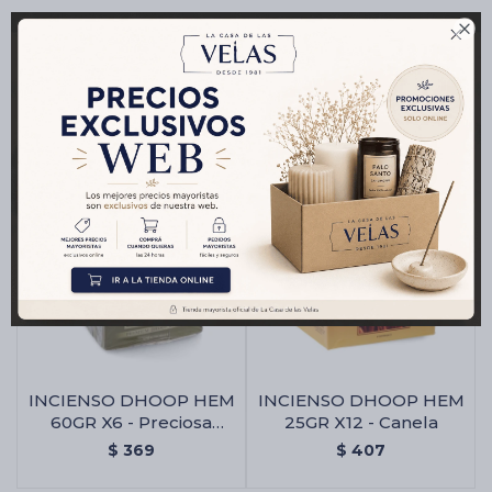

Productos que te pueden interesar
INCIENSO DHOOP HEM
INCIENSO DHOOP HEM
60GR X6 - Preciosa
25GR X12 - Canela
Heena
$
369
$
407