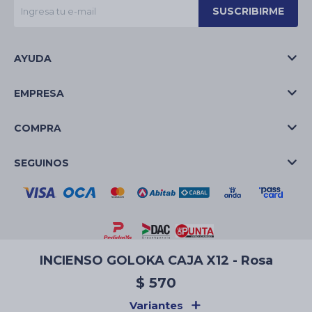
SUSCRIBIRME
AYUDA
EMPRESA
COMPRA
SEGUINOS
INCIENSO GOLOKA CAJA X12 - Rosa
© Copyright 2026 / La Casa de las Velas
$
570
Variantes