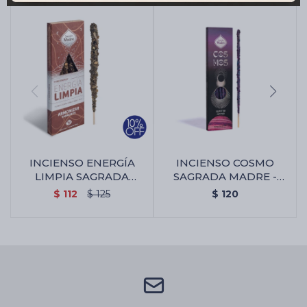
INCIENSO ENERGÍA
INCIENSO COSMO
LIMPIA SAGRADA
SAGRADA MADRE -
MADRE X4 - Armonizar
Jupiter
$
112
$
125
$
120