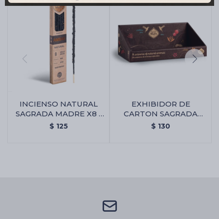
INCIENSO NATURAL
EXHIBIDOR DE
SAGRADA MADRE X8 -
CARTON SAGRADA
Ambar
MADRE - Exhibidor De
$
125
$
130
Carton Sagrada Madre