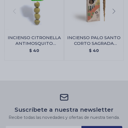
INCIENSO CITRONELLA
INCIENSO PALO SANTO
ANTIMOSQUITO
CORTO SAGRADA
SAGRADA MADRE -
MADRE X4 - Incienso
$
40
$
40
Bombitas X4
Suscríbete a nuestra newsletter
Recibe todas las novedades y ofertas de nuestra tienda.