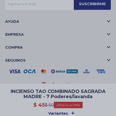
SUSCRIBIRME
AYUDA
EMPRESA
COMPRA
SEGUINOS
INCIENSO TAO COMBINADO SAGRADA
MADRE - 7 Poderes/lavanda
© Copyright 2026 / La Casa de las Velas
$
45
$
50
10
Variantes