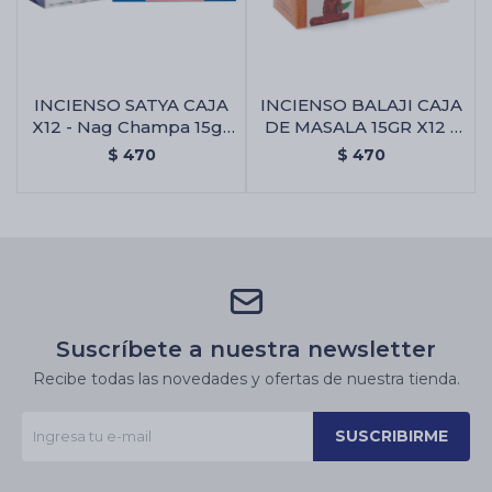
INCIENSO SATYA CAJA
INCIENSO BALAJI CAJA
X12 - Nag Champa 15gr
DE MASALA 15GR X12 -
X12 Uni.
Almizcle
$
470
$
470
Suscríbete a nuestra newsletter
Recibe todas las novedades y ofertas de nuestra tienda.
SUSCRIBIRME