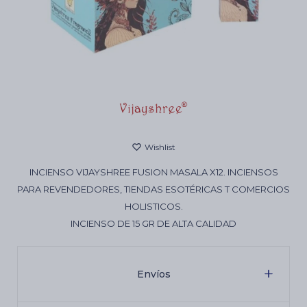
Cartas de Tarot
Artículos Religiosos
Kits
INCIENSO VIJAYSHREE FUSION MASALA X12. INCIENSOS
PARA REVENDEDORES, TIENDAS ESOTÉRICAS T COMERCIOS
Aromatizantes de ambientes
HOLISTICOS.
INCIENSO DE 15 GR DE ALTA CALIDAD
Artículos Esotéricos
Envíos