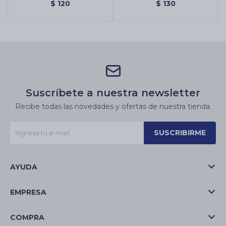
- GP023 - Monedas
UNIDADES - GP024 -
$
120
$
130
Chinas - 4 Packs De 10
Colgantes De Monedas
Monedas - Gp023
Chinas X2 Unidades -
Gp024
Suscríbete a nuestra newsletter
Recibe todas las novedades y ofertas de nuestra tienda.
SUSCRIBIRME
AYUDA
EMPRESA
COMPRA