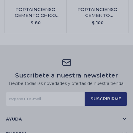
PORTAINCIENSO
PORTAINCIENSO
CEMENTO CHICO
CEMENTO
TRIANGULAR -
TRIANGULAR -
$
80
$
100
Portaincienso Cemento
Portaincienso Cemento
Chico Triangular
Triangular
Suscríbete a nuestra newsletter
Recibe todas las novedades y ofertas de nuestra tienda.
SUSCRIBIRME
AYUDA