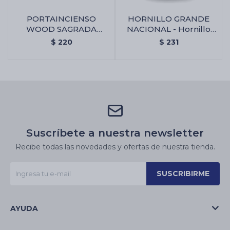
PORTAINCIENSO
HORNILLO GRANDE
WOOD SAGRADA
NACIONAL - Hornillo
MADRE - Portaincienso
Grande Nacional
$
220
$
231
Wood Sagrada Madre
Suscríbete a nuestra newsletter
Recibe todas las novedades y ofertas de nuestra tienda.
SUSCRIBIRME
AYUDA