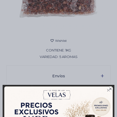
Cartas de Tarot
Artículos Religiosos
CONTIENE: 1KG
Kits
VARIEDAD: 5 AROMAS
Aromatizantes de ambientes
Envíos

Artículos Esotéricos
Cambios y Devoluciones