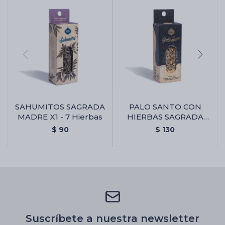
SAHUMITOS SAGRADA
PALO SANTO CON
MADRE X1 - 7 Hierbas
HIERBAS SAGRADA
MADRE X1 - Palo Santo
$
90
$
130
Con Hierbas Sagrada
Madre X1
Suscríbete a nuestra newsletter