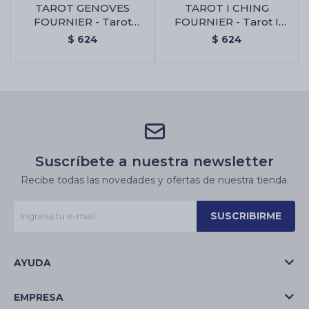
TAROT GENOVES
TAROT I CHING
FOURNIER - Tarot
FOURNIER - Tarot I
Genoves Fournier
Ching Fournier
$
624
$
624
Suscríbete a nuestra newsletter
Recibe todas las novedades y ofertas de nuestra tienda.
SUSCRIBIRME
AYUDA
EMPRESA