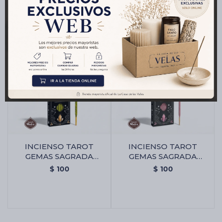
INCIENSO TAROT
INCIENSO TAROT
GEMAS SAGRADA
GEMAS SAGRADA
MADRE X6 - Citrino -
MADRE X6 - Cuarzo
$
100
$
100
Naranja/especias
Rosa - Rosa Silvestre