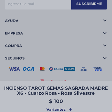
SUSCRIBIRME
AYUDA
EMPRESA
COMPRA
SEGUINOS
INCIENSO TAROT GEMAS SAGRADA MADRE
X6 - Cuarzo Rosa - Rosa Silvestre
© Copyright 2026 / La Casa de las Velas
$
100
Variantes