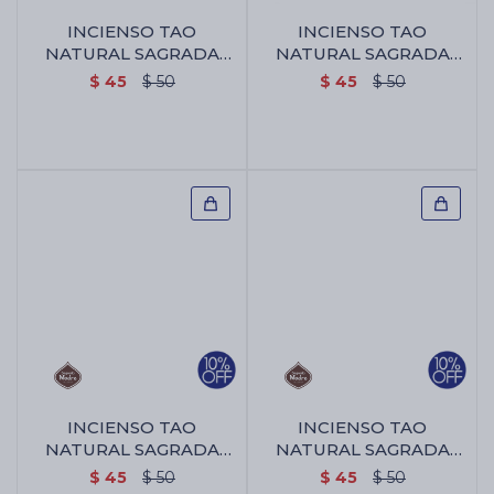
INCIENSO TAO
INCIENSO TAO
NATURAL SAGRADA
NATURAL SAGRADA
MADRE X5 - Palo
MADRE X5 - Palo
$
45
$
50
$
45
$
50
Santo/ratnamala
Santo/rosa Mosqueta
INCIENSO TAO
INCIENSO TAO
NATURAL SAGRADA
NATURAL SAGRADA
MADRE X5 - Palo
MADRE X5 - Rosa
$
45
$
50
$
45
$
50
Santo/reina De La