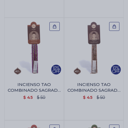
INCIENSO TAO
INCIENSO TAO
COMBINADO SAGRADA
COMBINADO SAGRADA
MADRE - Rosa/palo
MADRE - Sandalo/palo
$
45
$
50
$
45
$
50
Santo/ratnamala
Santo/benjui