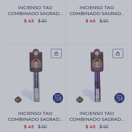
INCIENSO TAO
INCIENSO TAO
COMBINADO SAGRADA
COMBINADO SAGRADA
MADRE - Rosa/jazmin
MADRE - Sandalo/rosa
Cartas de Tarot
$
45
$
50
$
45
$
50
Artículos Religiosos
Kits
Aromatizantes de ambientes
Artículos Esotéricos
INCIENSO TAO
INCIENSO TAO
COMBINADO SAGRADA
COMBINADO SAGRADA
MADRE -
MADRE - 7
$
45
$
50
$
45
$
50
Lavanda/jazmin
Poderes/lavanda