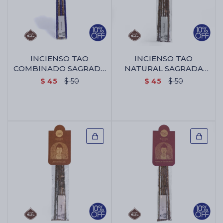
INCIENSO TAO
INCIENSO TAO
COMBINADO SAGRADA
NATURAL SAGRADA
MADRE - P.s/reina De La
MADRE X5 - Palo
$
45
$
50
$
45
$
50
Noche/lavanda
Santo/benjui