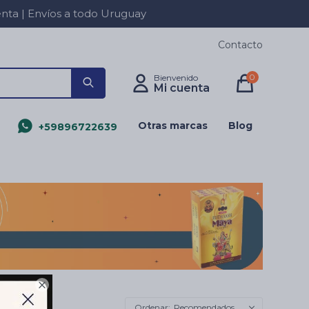
a | Envíos a todo Uruguay
Contacto
0
Otras marcas
Blog
+59896722639

Recomendados