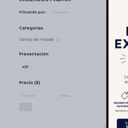
Filtrando por:
Inciensos
Categorías
Varitas de masala
(2)
Presentación
x25
Precio
($)
2X1 INC
20GR X
OK