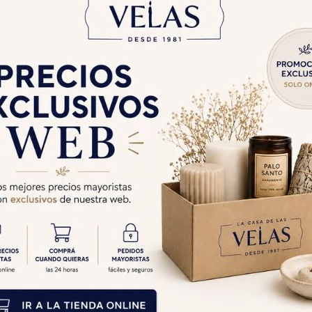
IENSO PADMA
INCIENSO PADMA CAJA
12 - Antique
X25 - Angeles
$
466
$
308