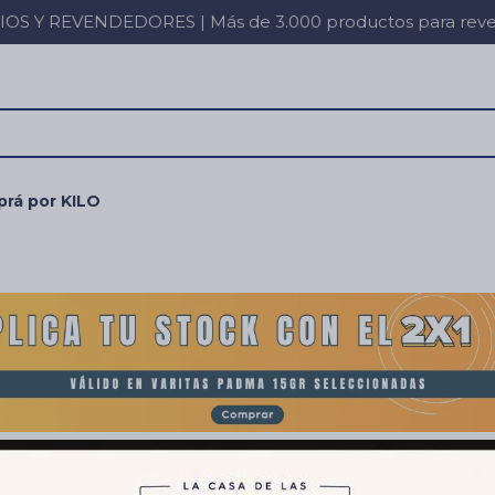
 Y REVENDEDORES | Más de 3.000 productos para revent
rá por KILO