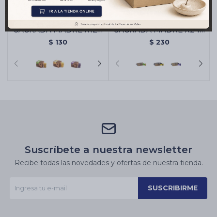
BOMBA CARBÓN
BOMBA CARBÓN
SAGRADA MADRE X12 -
SAGRADA MADRE X24 -
Citronella/naranja
Citronella/naranja
$
130
$
230
Suscríbete a nuestra newsletter
Recibe todas las novedades y ofertas de nuestra tienda.
SUSCRIBIRME