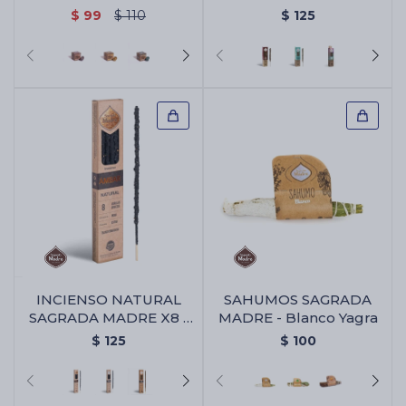
SAGRADA MADRE X 8 -
Anis/canela/olibano
$
99
$
110
$
125
Benjui/almizcle
INCIENSO NATURAL
SAHUMOS SAGRADA
SAGRADA MADRE X8 -
MADRE - Blanco Yagra
Ambar
$
125
$
100