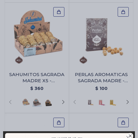
SAHUMITOS SAGRADA
PERLAS AROMATICAS
MADRE X5 -
SAGRADA MADRE -
Calendula/manzanilla
Coco
$
360
$
100
