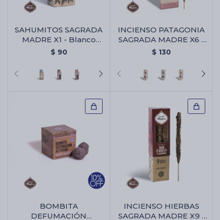
SAHUMITOS SAGRADA
INCIENSO PATAGONIA
Cartas de Tarot
MADRE X1 - Blanco
SAGRADA MADRE X6 -
Yagra
Algaborra/vainilla
$
90
$
130
Artículos Religiosos
Kits
Aromatizantes de ambientes
Artículos Esotéricos
BOMBITA
INCIENSO HIERBAS
DEFUMACIÓN
SAGRADA MADRE X9 -