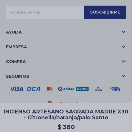
SUSCRIBIRME
AYUDA
EMPRESA
COMPRA
SEGUINOS
INCIENSO ARTESANO SAGRADA MADRE X30
- Citronella/naranja/palo Santo
© Copyright 2026 / La Casa de las Velas
$
380