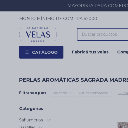
MAYORISTA PARA COMERCIOS
MONTO MÍNIMO DE COMPRA $2000
Fabricá tus velas
Comp
CATÁLOGO
PERLAS AROMÁTICAS SAGRADA MADR
Filtrando por:
Inciensos
Perlas aromáticas
Quitar
Categorías
Sahumerios
(40)
Pastillas
(3)