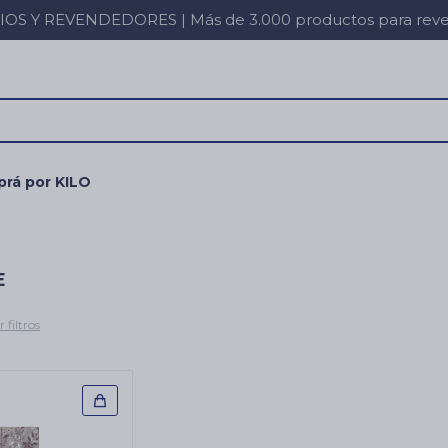
 Y REVENDEDORES | Más de 3.000 productos para revent
rá por KILO
E
 filtros