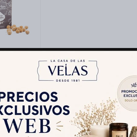
 AROMATICAS
MADRE - Coco
$
100