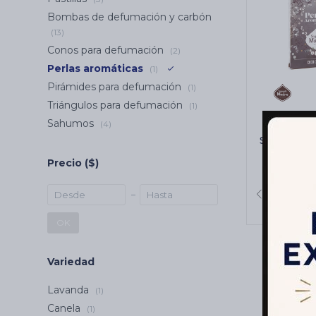
Bombas de defumación y carbón
(13)
Conos para defumación
(2)
Perlas aromáticas
(1)
Pirámides para defumación
(1)
Triángulos para defumación
(1)
Sahumos
(4)
PERLAS
SAGRADA 
Precio
($)
OK
Variedad
Lavanda
(1)
Canela
(1)