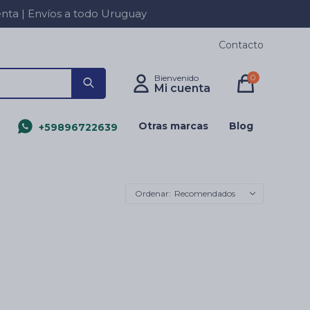
a | Envíos a todo Uruguay
Contacto
0
Otras marcas
Blog
+59896722639
Recomendados