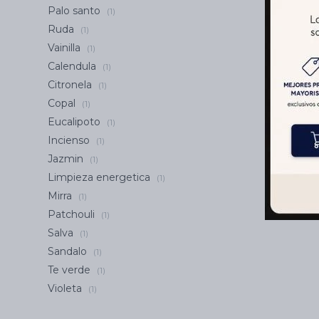
Palo santo
(1)
Ruda
(1)
Vainilla
(1)
Calendula
(1)
Citronela
(1)
Copal
(1)
Eucalipoto
(1)
Incienso
(1)
Jazmin
(1)
Limpieza energetica
(1)
Mirra
(1)
Patchouli
(1)
Salva
(1)
Sandalo
(1)
Te verde
(1)
Violeta
(1)