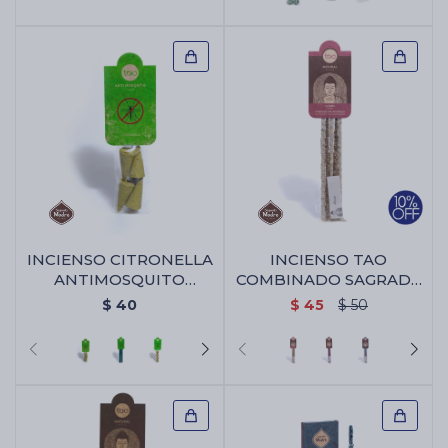
INCIENSO CITRONELLA
INCIENSO TAO
ANTIMOSQUITO
COMBINADO SAGRADA
SAGRADA MADRE -
MADRE - Rosa/jazmin
$
40
$
45
$
50
Conos X4