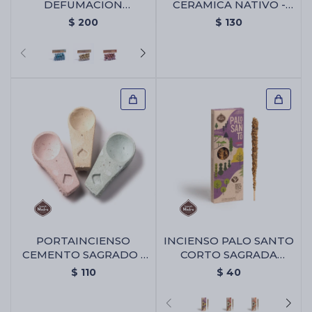
DEFUMACION
CERAMICA NATIVO -
SAGRADA MADRE PACK
Portaincienso De
$
200
$
130
X25 - Abre Camino
Ceramica Nativo
PORTAINCIENSO
INCIENSO PALO SANTO
CEMENTO SAGRADO -
CORTO SAGRADA
Portaincienso Cemento
MADRE X4 - Lavanda
$
110
$
40
Sagrado