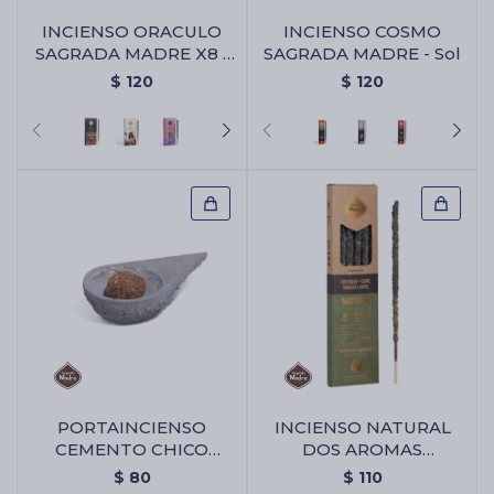
INCIENSO ORACULO
INCIENSO COSMO
SAGRADA MADRE X8 -
SAGRADA MADRE - Sol
Animales Sagrados
$
120
$
120
PORTAINCIENSO
INCIENSO NATURAL
CEMENTO CHICO
DOS AROMAS
TRIANGULAR -
SAGRADA MADRE X8 -
$
80
$
110
Portaincienso Cemento
Copal/romero