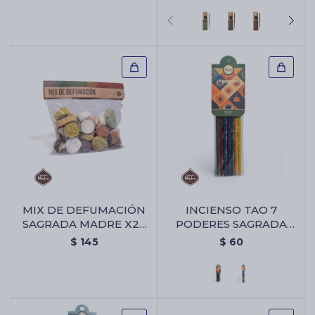
Chico Triangular
MIX DE DEFUMACIÓN
INCIENSO TAO 7
SAGRADA MADRE X25
PODERES SAGRADA
UNIDADES - Mix De
MADRE - Varitas 7
$
145
$
60
Defumación Sagrada
Poderes
Madre X25 Unidades