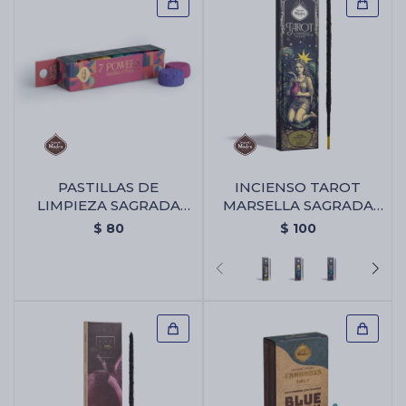
PASTILLAS DE
INCIENSO TAROT
LIMPIEZA SAGRADA
MARSELLA SAGRADA
MADRE 7 PODERES -
MADRE X6 -
$
80
$
100
Pastillas De Limpieza
Almizcle/olibano
Sagrada Madre 7
Poderes