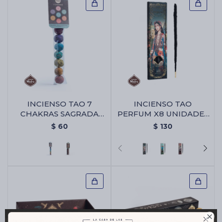
INCIENSO TAO 7
INCIENSO TAO
CHAKRAS SAGRADA
PERFUM X8 UNIDADES
MADRE - Bombita 7
- Brisa Floral
$
60
$
130
Chakras
