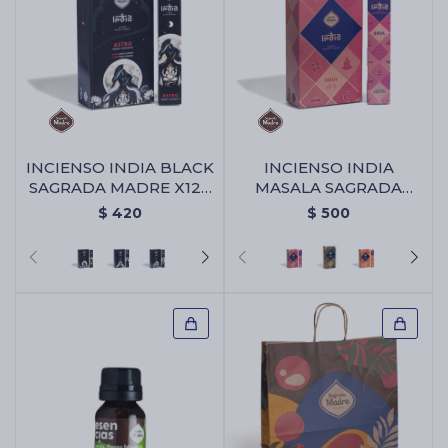
INCIENSO INDIA BLACK
INCIENSO INDIA
SAGRADA MADRE X12 -
MASALA SAGRADA
Astro
MADRE X12 - Alma
$
420
$
500