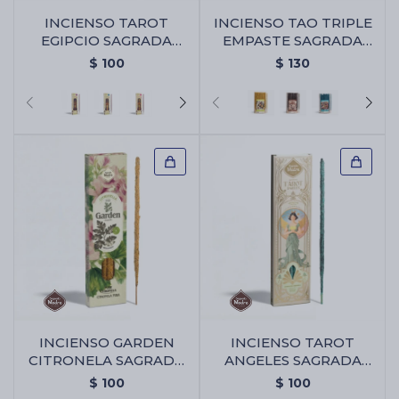
INCIENSO TAROT
INCIENSO TAO TRIPLE
EGIPCIO SAGRADA
EMPASTE SAGRADA
MADRE - Oud
MADRE X30 - PACK X2 -
Cartas de Tarot
$
100
$
130
Limón
Artículos Religiosos
Kits
Aromatizantes de ambientes
Artículos Esotéricos
INCIENSO GARDEN
INCIENSO TAROT
CITRONELA SAGRADA
ANGELES SAGRADA
MADRE - Pura
MADRE - Bayas De
$
100
$
100
Geranio