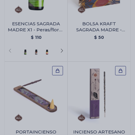
ESENCIAS SAGRADA
BOLSA KRAFT
MADRE X1 - Peras/flores
SAGRADA MADRE -
Blancas
Bolsa Kraft Sagrada
$
110
$
50
Madre
PORTAINCIENSO
INCIENSO ARTESANO