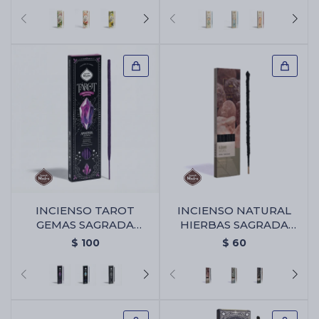
INCIENSO TAROT
INCIENSO NATURAL
GEMAS SAGRADA
HIERBAS SAGRADA
MADRE X6 - Amatista -
MADRE X6 - Olibano
$
100
$
60
Violeta/lavanda