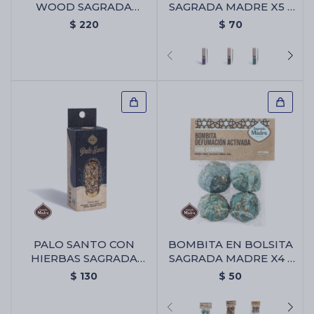
WOOD SAGRADA
SAGRADA MADRE X5 -
MADRE - Portaincienso
Palo Santo/lavanda
$
220
$
70
Wood Sagrada Madre
PALO SANTO CON
BOMBITA EN BOLSITA
HIERBAS SAGRADA
SAGRADA MADRE X4 -
MADRE X1 - Palo Santo
Abre Camino
$
130
$
50
Con Hierbas Sagrada
Madre X1