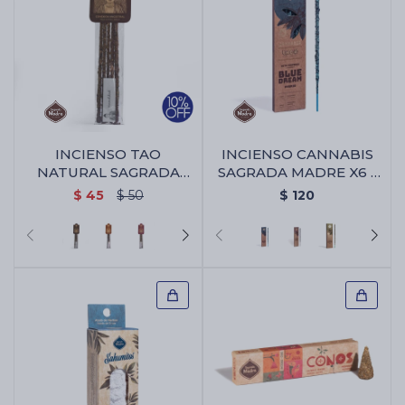
INCIENSO TAO
INCIENSO CANNABIS
NATURAL SAGRADA
SAGRADA MADRE X6 -
MADRE X5 - Palo
Blue Dream
$
45
$
50
$
120
Santo/benjui