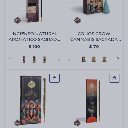
INCIENSO NATURAL
CONOS GROW
AROMATICO SAGRADA
CANNABIS SAGRADA
MADRE - Uva
MADRE - Blue Dream
$
100
$
70