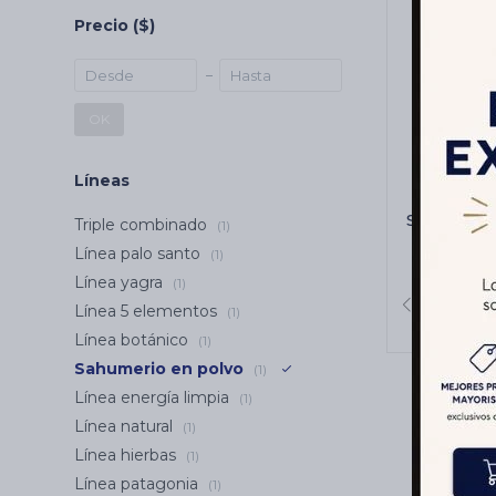
Precio
($)
OK
Líneas
SAHUMER
SAGRADA 
Triple combinado
(1)
Alcan
Línea palo santo
(1)
Línea yagra
(1)
Línea 5 elementos
(1)
Línea botánico
(1)
Sahumerio en polvo
(1)
Línea energía limpia
(1)
Línea natural
(1)
Línea hierbas
(1)
Línea patagonia
(1)