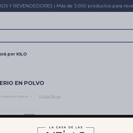
 Y REVENDEDORES | Más de 3.000 productos para revent
rá por KILO
ERIO EN POLVO
umerio en polvo
Quitar filtros