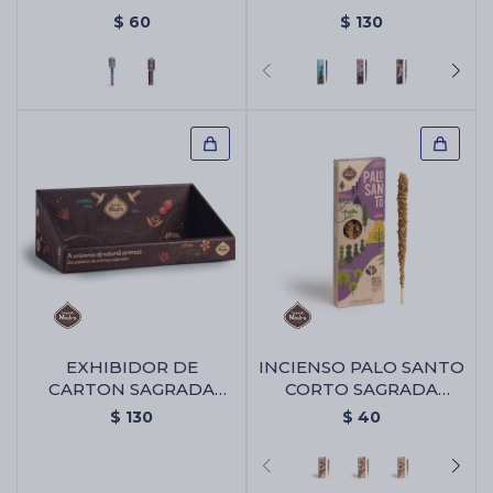
MADRE - Bombita 7
- Limón
$
60
$
130
Chakras
EXHIBIDOR DE
INCIENSO PALO SANTO
CARTON SAGRADA
CORTO SAGRADA
MADRE - Exhibidor De
MADRE X4 - Lavanda
$
130
$
40
Carton Sagrada Madre