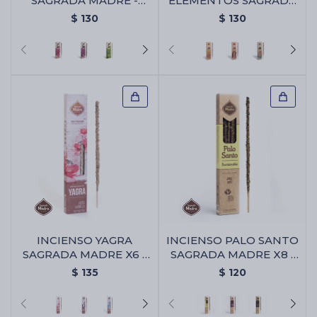
SAGRADA MADRE -
ELEMENTOS SAGRADA
Jazmin/rosas
MADRE - Alegría/aire
$
130
$
130
INCIENSO YAGRA
INCIENSO PALO SANTO
SAGRADA MADRE X6 -
SAGRADA MADRE X8 -
Rosa/vainilla
Anis
$
135
$
120