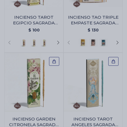
INCIENSO TAROT
INCIENSO TAO TRIPLE
Cartas de Tarot
EGIPCIO SAGRADA
EMPASTE SAGRADA
MADRE - Ambar De
MADRE X30 - PACK X2 -
$
100
$
130
Nilo
Limón
Artículos Religiosos
Kits
Aromatizantes de ambientes
Artículos Esotéricos
INCIENSO GARDEN
INCIENSO TAROT
CITRONELA SAGRADA
ANGELES SAGRADA