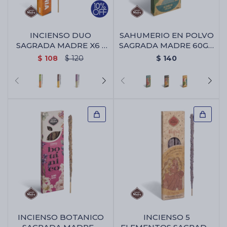
INCIENSO DUO
SAHUMERIO EN POLVO
SAGRADA MADRE X6 -
SAGRADA MADRE 60GR
Limpieza/armonia
- Alcanfor/laurel
$
108
$
120
$
140
INCIENSO BOTANICO
INCIENSO 5