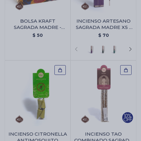
BOLSA KRAFT
INCIENSO ARTESANO
SAGRADA MADRE -
SAGRADA MADRE X5 -
Bolsa Kraft Sagrada
Palo Santo/lavanda
$
50
$
70
Madre
INCIENSO CITRONELLA
INCIENSO TAO
ANTIMOSQUITO
COMBINADO SAGRADA