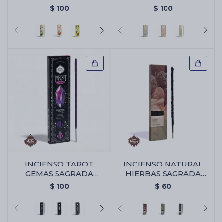
MADRE - Pura
MADRE - Frambuesa
$
100
$
100
INCIENSO TAROT
INCIENSO NATURAL
GEMAS SAGRADA
HIERBAS SAGRADA
MADRE X6 - Amatista -
MADRE X6 - Olibano
$
100
$
60
Violeta/lavanda