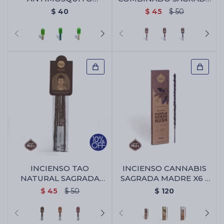
SAGRADA MADRE -
MADRE - Rosa/jazmin
$
40
$
45
$
50
Conos X4
INCIENSO TAO
INCIENSO CANNABIS
NATURAL SAGRADA
SAGRADA MADRE X6 -
MADRE X5 - Palo
Purple Hindu Kush
$
45
$
50
$
120
Santo/benjui