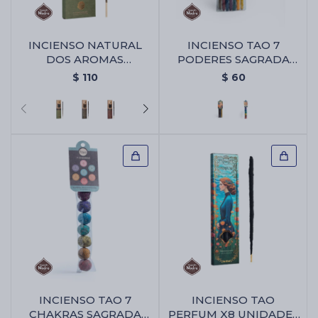
INCIENSO NATURAL
INCIENSO TAO 7
DOS AROMAS
PODERES SAGRADA
SAGRADA MADRE X8 -
MADRE - Varitas 7
$
110
$
60
Copal/romero
Poderes
INCIENSO TAO 7
INCIENSO TAO
CHAKRAS SAGRADA
PERFUM X8 UNIDADES