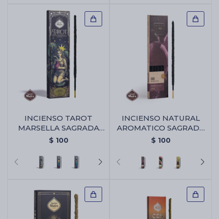
INCIENSO TAROT
INCIENSO NATURAL
MARSELLA SAGRADA
AROMATICO SAGRADA
MADRE X6 -
MADRE - Uva
$
100
$
100
Almizcle/olibano