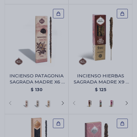
INCIENSO PATAGONIA
INCIENSO HIERBAS
SAGRADA MADRE X6 -
SAGRADA MADRE X9 -
Algaborra/vainilla
Anis/canela/olibano
$
130
$
125