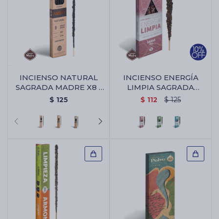
INCIENSO NATURAL
INCIENSO ENERGÍA
SAGRADA MADRE X8 -
LIMPIA SAGRADA
Ambar
MADRE X4 - Sanar
$
125
$
112
$
125