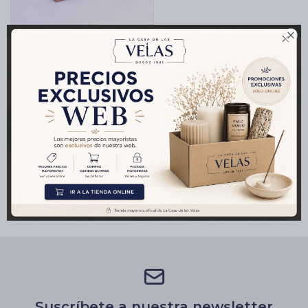

Cartas de Tarot
SAHUMERIO
TRIANGULAR SAGRADA
Artículos Religiosos
MADRE X4 -
$
81
$
90
Rosa/incienso
Kits
Aromatizantes de ambientes
Artículos Esotéricos
Suscríbete a nuestra newsletter