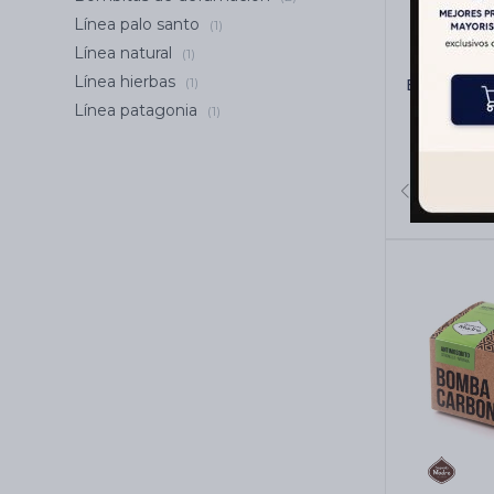
Línea palo santo
(1)
Línea natural
(1)
Línea hierbas
BOMBITA
(1)
SAGRADA
Línea patagonia
(1)
Abr