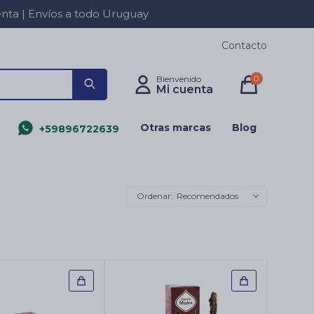
a | Envíos a todo Uruguay
Contacto
0
Otras marcas
Blog
+59896722639
Recomendados