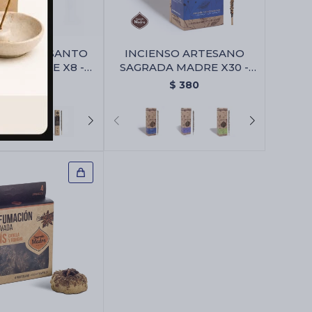
SO PALO SANTO
INCIENSO ARTESANO
DA MADRE X8 -
SAGRADA MADRE X30 -
Anis
Palo Santo/champa
$
120
$
380