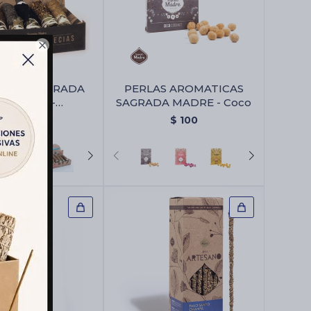

ITOS SAGRADA
PERLAS AROMATICAS
ADRE X5 -
SAGRADA MADRE - Coco
inas/especias
$
360
$
100