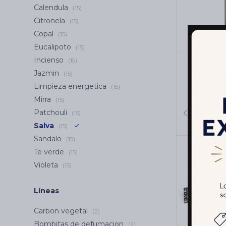
Calendula
(15)
Citronela
(15)
Copal
(15)
Eucalipoto
(15)
Incienso
(15)
INCIEN
Jazmin
SAGRADA
(15)
Limpieza energetica
(15)
Mirra
(15)
Patchouli
(15)
Salva
(15)
Sandalo
(15)
Te verde
(15)
Violeta
(15)
Líneas
Carbon vegetal
(2)
Bombitas de defumacion
(2)