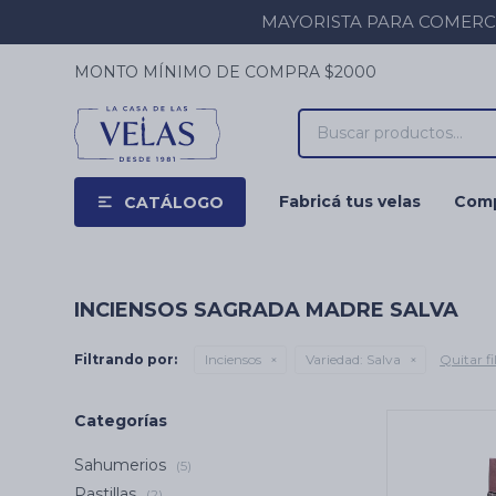
MAYORISTA PARA COMERCIOS
MONTO MÍNIMO DE COMPRA $2000
Fabricá tus velas
Comp
CATÁLOGO
INCIENSOS SAGRADA MADRE SALVA
Filtrando por:
Inciensos
Variedad:
Salva
Quitar fi
Categorías
Sahumerios
(5)
Pastillas
(2)