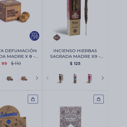
TA DEFUMACIÓN
INCIENSO HIERBAS
A MADRE X 8 -
SAGRADA MADRE X9 -
gra/canela
Anis/canela/olibano
$
99
$
110
$
125