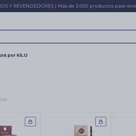
 Y REVENDEDORES | Más de 3.000 productos para revent
rá por KILO
ltros