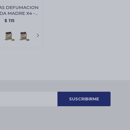
LAS DEFUMACION
DA MADRE X4 -
canela/olibano
$
115
SUSCRIBIRME