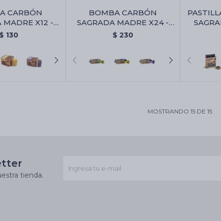
A CARBÓN
BOMBA CARBÓN
PASTIL
 MADRE X12 -
SAGRADA MADRE X24 -
SAGRA
ella/naranja
Citronella/naranja
Anis/
$
130
$
230
MOSTRANDO
15
DE
15
etter
estra tienda.