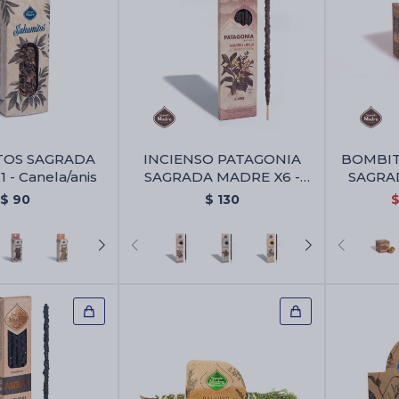
TOS SAGRADA
INCIENSO PATAGONIA
BOMBI
 - Canela/anis
SAGRADA MADRE X6 -
SAGRAD
Algaborra/vainilla
Ya
$
90
$
130