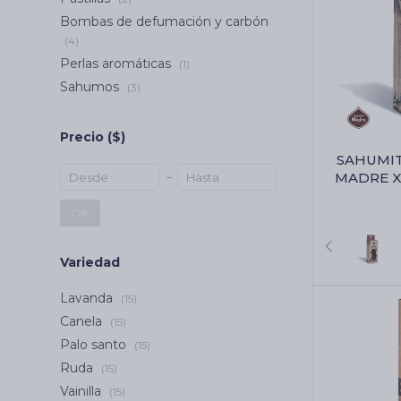
Bombas de defumación y carbón
(4)
Perlas aromáticas
(1)
Sahumos
(3)
Precio
($)
SAHUMI
MADRE X1
OK
Variedad
Lavanda
(15)
Canela
(15)
Palo santo
(15)
Ruda
(15)
Vainilla
(15)