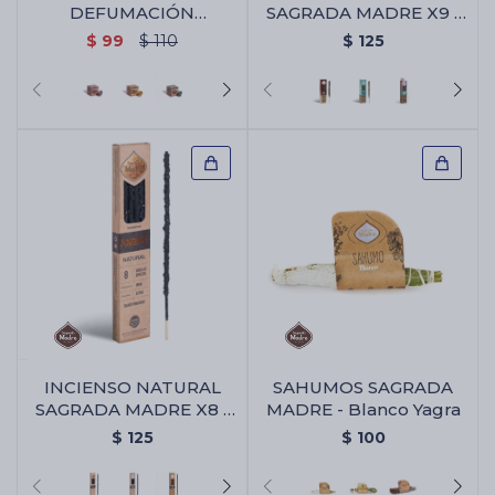
DEFUMACIÓN
SAGRADA MADRE X9 -
SAGRADA MADRE X 8 -
Anis/canela/olibano
$
99
$
110
$
125
Benjui/almizcle
INCIENSO NATURAL
SAHUMOS SAGRADA
SAGRADA MADRE X8 -
MADRE - Blanco Yagra
Ambar
$
125
$
100