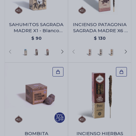
Cartas de Tarot
SAHUMITOS SAGRADA
INCIENSO PATAGONIA
MADRE X1 - Blanco
SAGRADA MADRE X6 -
Yagra
Algaborra/vainilla
$
90
$
130
Artículos Religiosos
Kits
Aromatizantes de ambientes
Artículos Esotéricos
BOMBITA
INCIENSO HIERBAS