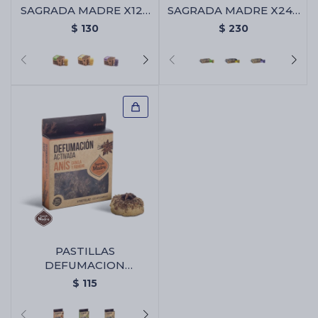
SAGRADA MADRE X12 -
SAGRADA MADRE X24 -
Citronella/naranja
Citronella/naranja
$
130
$
230
PASTILLAS
DEFUMACION
SAGRADA MADRE X4 -
$
115
Anis/canela/olibano