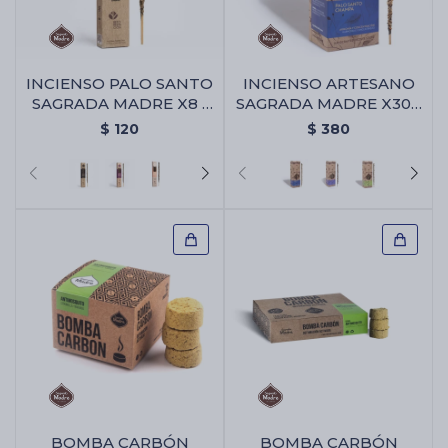
INCIENSO PALO SANTO
INCIENSO ARTESANO
SAGRADA MADRE X8 -
SAGRADA MADRE X30 -
Cacao
Palo Santo/champa
$
120
$
380
BOMBA CARBÓN
BOMBA CARBÓN