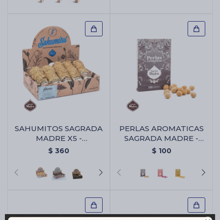
SAHUMITOS SAGRADA
PERLAS AROMATICAS
MADRE X5 -
SAGRADA MADRE -
Calendula/manzanilla
Coco
$
360
$
100