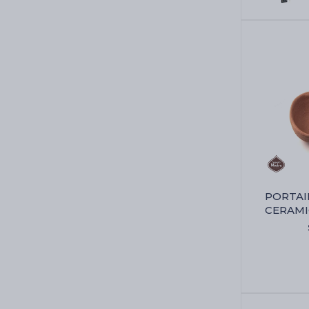
PORTAI
CERAMI
Portaincie