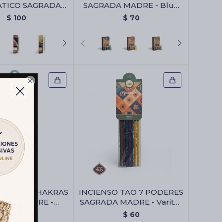
TICO SAGRADA
SAGRADA MADRE - Blue
ADRE - Uva
Dream
$
100
$
70

O TAO 7 CHAKRAS
INCIENSO TAO 7 PODERES
ADA MADRE -
SAGRADA MADRE - Varitas
ita 7 Chakras
7 Poderes
$
60
$
60