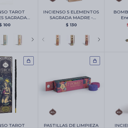
NSO TAROT
INCIENSO 5 ELEMENTOS
BOMBA
ES SAGRADA
SAGRADA MADRE -
En
yas De Geranio
Alegría/aire
$
100
$
130
NSO TAROT
PASTILLAS DE LIMPIEZA
INCI