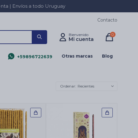
a | Envíos a todo Uruguay
Contacto
0
Otras marcas
Blog
+59896722639
Recientes