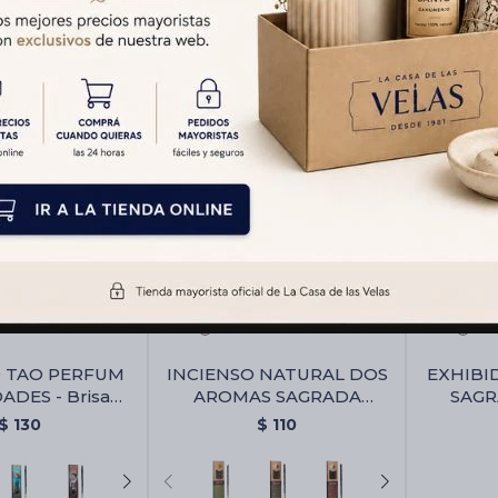
Chico Triangular
O TAO PERFUM
INCIENSO NATURAL DOS
EXHIBI
ADES - Brisa
AROMAS SAGRADA
SAGR
Floral
MADRE X8 - Copal/romero
Exhib
$
130
$
110
Sa