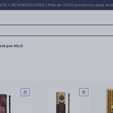
 Y REVENDEDORES | Más de 3.000 productos para revent
rá por KILO