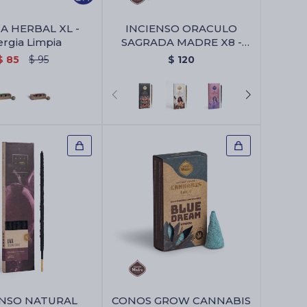
 HERBAL XL -
INCIENSO ORACULO
ergia Limpia
SAGRADA MADRE X8 -
Animales Sagrados
$
85
$
95
$
120
ENSO NATURAL
CONOS GROW CANNABIS