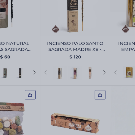
SO NATURAL
INCIENSO PALO SANTO
INCIE
AS SAGRADA
SAGRADA MADRE X8 -
EMPA
6 - Olibano
Cacao
MADRE 
$
60
$
120