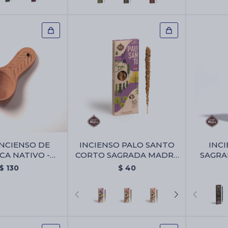
NCIENSO DE
INCIENSO PALO SANTO
INCI
CA NATIVO -
CORTO SAGRADA MADRE
SAGRA
nso De Ceramica
X4 - Lavanda
A
$
130
$
40
Nativo