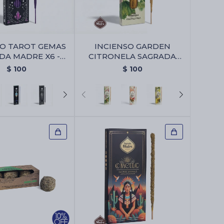
SO TAROT GEMAS
INCIENSO GARDEN
DA MADRE X6 -
CITRONELA SAGRADA
 - Violeta/lavanda
MADRE - Pura
$
100
$
100