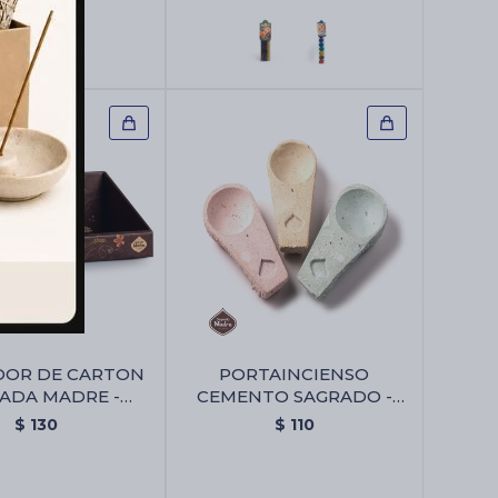
DOR DE CARTON
PORTAINCIENSO
ADA MADRE -
CEMENTO SAGRADO -
idor De Carton
Portaincienso Cemento
$
130
$
110
grada Madre
Sagrado