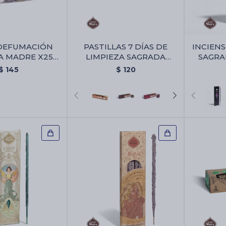
 DEFUMACIÓN
PASTILLAS 7 DÍAS DE
INCIEN
A MADRE X25
LIMPIEZA SAGRADA
SAGRA
ES - Mix De
MADRE - 7 Días De
Amatista
$
145
$
120
ión Sagrada
Limpieza
25 Unidades