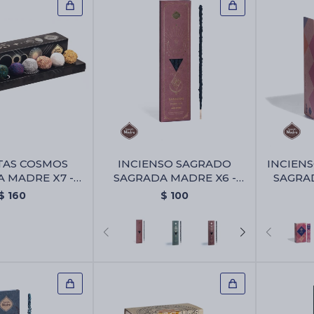
TAS COSMOS
INCIENSO SAGRADO
INCIENS
 MADRE X7 -
SAGRADA MADRE X6 -
SAGRAD
Cosmos Sagrada
Amor Eterno
$
160
$
100
dre X7