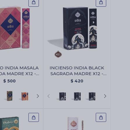
O INDIA MASALA
INCIENSO INDIA BLACK
A MADRE X12 -
SAGRADA MADRE X12 -
Alma
Astro
$
500
$
420