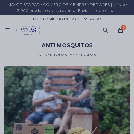
MAYORISTA PARA COMERCIOS Y EMPRENDEDORES | Más de
MI CUENTA
3.000 productos para reventa | Envíos a todo el país
MONTO MÍNIMO DE COMPRA $2000
Catálogo
Fabricá tus velas
Comprá por KILO
+59
0

ANTI MOSQUITOS
Inciensos
VER TODAS LAS ENTRADAS
Resinas
Velas
Aceites
Sahumadores