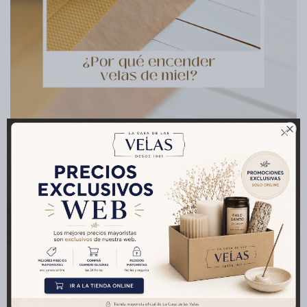
Cartas de Tarot
Artículos Religiosos

Kits
Días 11 y 22: Encendiendo Velas de Miel
para Atraer Abundancia y Armonía
Aromatizantes de ambientes
Publicado en:
Agradecer
Intencionar
11
mar
2024
Numerología
Velas de miel
Encender velas de miel los días 11 y 22 es una práctica poderosa
Artículos Esotéricos
que nos conecta con la energía universal, fomentando la
manifestación de nuestros deseos y la armonía en nuestras
vidas.