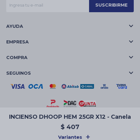
SUSCRIBIRME
AYUDA
EMPRESA
COMPRA
SEGUINOS
INCIENSO DHOOP HEM 25GR X12 - Canela
© Copyright 2026 / La Casa de las Velas
$
407
Variantes