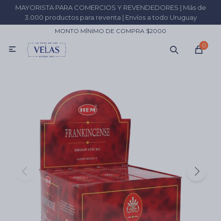
MAYORISTA PARA COMERCIOS Y REVENDEDORES | Más de
MI CUENTA
3.000 productos para reventa | Envíos a todo Uruguay
MONTO MÍNIMO DE COMPRA $2000
Catálogo
Fabricá tus velas
Comprá por KILO
+59
0

Inciensos
Resinas
Velas
Aceites
Sahumadores