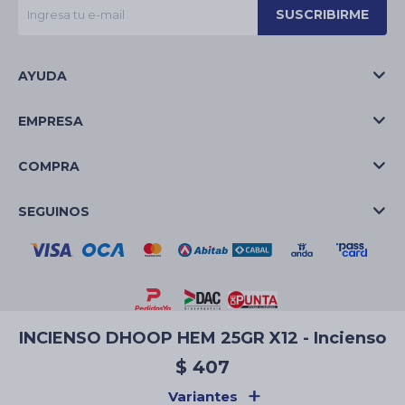
SUSCRIBIRME
AYUDA
EMPRESA
COMPRA
SEGUINOS
INCIENSO DHOOP HEM 25GR X12 - Incienso
© Copyright 2026 / La Casa de las Velas
$
407
Variantes