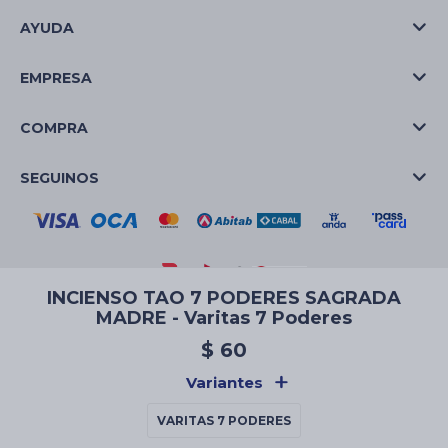
AYUDA
EMPRESA
COMPRA
SEGUINOS
INCIENSO TAO 7 PODERES SAGRADA
MADRE - Varitas 7 Poderes
© Copyright 2026 / La Casa de las Velas
$
60
Variantes
VARITAS 7 PODERES