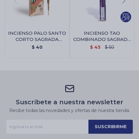
INCIENSO PALO SANTO
INCIENSO TAO
CORTO SAGRADA
COMBINADO SAGRADA
MADRE X4 - Incienso
MADRE - 7
$
40
$
45
$
50
Poderes/lavanda
Suscríbete a nuestra newsletter
Recibe todas las novedades y ofertas de nuestra tienda.
SUSCRIBIRME