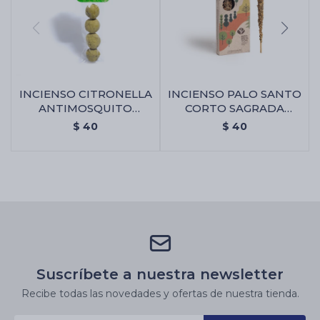
INCIENSO CITRONELLA
INCIENSO PALO SANTO
ANTIMOSQUITO
CORTO SAGRADA
SAGRADA MADRE -
MADRE X4 - Incienso
$
40
$
40
Bombitas X4
Suscríbete a nuestra newsletter
Recibe todas las novedades y ofertas de nuestra tienda.