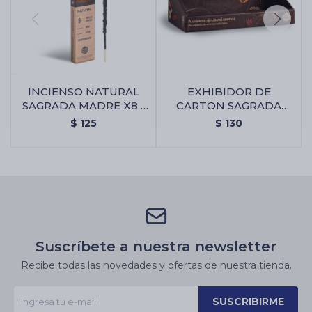
INCIENSO NATURAL
EXHIBIDOR DE
SAGRADA MADRE X8 -
CARTON SAGRADA
Ambar
MADRE - Exhibidor De
$
125
$
130
Carton Sagrada Madre
Suscríbete a nuestra newsletter
Recibe todas las novedades y ofertas de nuestra tienda.
SUSCRIBIRME