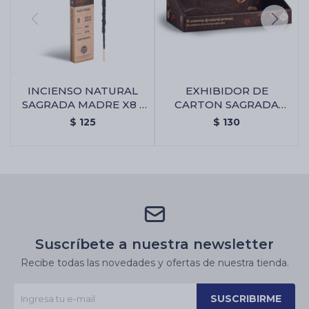
INCIENSO NATURAL
EXHIBIDOR DE
SAGRADA MADRE X8 -
CARTON SAGRADA
Ambar
MADRE - Exhibidor De
$
125
$
130
Carton Sagrada Madre
Suscríbete a nuestra newsletter
Recibe todas las novedades y ofertas de nuestra tienda.
SUSCRIBIRME