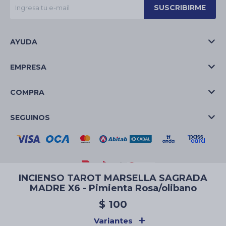
SUSCRIBIRME
AYUDA
EMPRESA
COMPRA
SEGUINOS
INCIENSO TAROT MARSELLA SAGRADA
MADRE X6 - Pimienta Rosa/olibano
© Copyright 2026 / La Casa de las Velas
$
100
Variantes