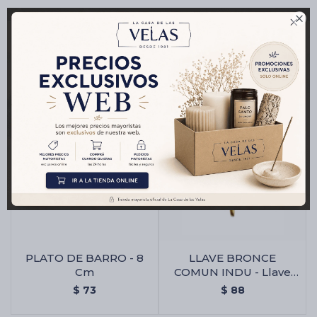

Productos que te pueden interesar
PLATO DE BARRO - 8
LLAVE BRONCE
Cm
COMUN INDU - Llave
Bronce Comun Indu
$
73
$
88