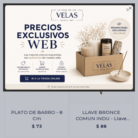

Productos que te pueden interesar
PLATO DE BARRO - 8
LLAVE BRONCE
Cm
COMUN INDU - Llave
Bronce Comun Indu
$
73
$
88