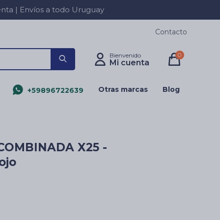
a | Envíos a todo Uruguay
Contacto
0
Otras marcas
Blog
+59896722639
COMBINADA X25 -
ojo