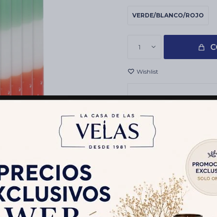
VERDE/BLANCO/ROJO
C
1
Envíos
Cambios y Devolucion
Medios de pago