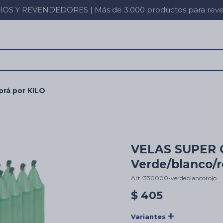
 Y REVENDEDORES | Más de 3.000 productos para revent
rá por KILO
VELAS SUPER 
Verde/blanco/r
330000-verdeblancorojo
$
405
Variantes