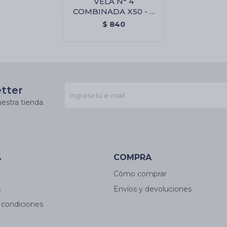
VELA N° 4
COMBINADA X50 - 7
Lineas
$
840
etter
estra tienda.
A
COMPRA
Cómo comprar
s
Envíos y devoluciones
 condiciones