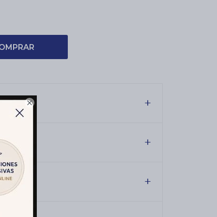
OMPRAR

es