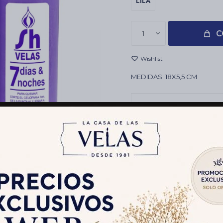
LILA
C
1
MEDIDAS: 18X5,5 CM
Envíos
Cambios y Devolucion
Medios de pago