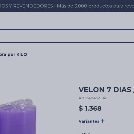
 Y REVENDEDORES | Más de 3.000 productos para revent
rá por KILO
VELON 7 DIAS /
240432-lila
$
1.368
Variantes