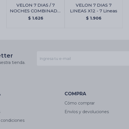
VELON 7 DIAS / 7
VELON 7 DIAS 7
NOCHES COMBINADO
LINEAS X12 - 7 Lineas
X12 - Amarillo/marron
$
1.626
$
1.906
etter
estra tienda.
A
COMPRA
Cómo comprar
s
Envíos y devoluciones
 condiciones