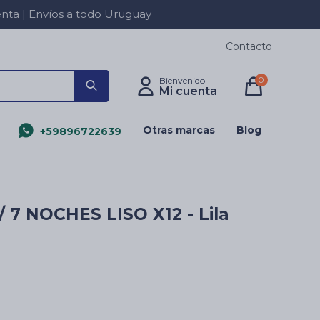
a | Envíos a todo Uruguay
Contacto
0
Otras marcas
Blog
+59896722639
 7 NOCHES LISO X12 - Lila