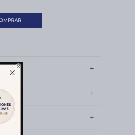
OMPRAR

es