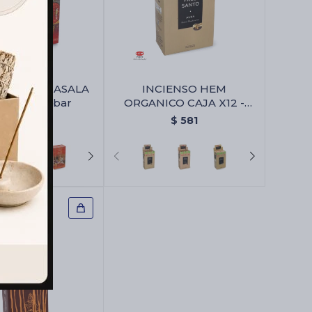
SO HEM MASALA
INCIENSO HEM
 X12 - Ambar
ORGANICO CAJA X12 -
Palo Santo/aura
$
442
$
581