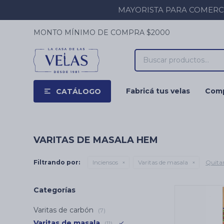
MAYORISTA PARA COMERCIOS
MONTO MÍNIMO DE COMPRA $2000
Fabricá tus velas
Comp
CATÁLOGO
VARITAS DE MASALA HEM
Filtrando por:
Inciensos
Varitas de masala
Quitar
Categorías
Varitas de carbón
(7)
Varitas de masala
(11)