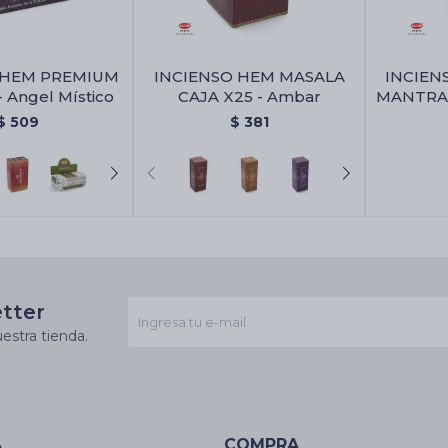
 HEM PREMIUM
INCIENSO HEM MASALA
INCIEN
- Angel Místico
CAJA X25 - Ambar
MANTRA 2
Hem Ma
$
509
$
381
etter
estra tienda.
A
COMPRA