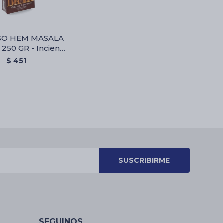
SO HEM MASALA
50 GR - Incienso
sala Mantra 250
$
451
Gr
SUSCRIBIRME
SEGUINOS