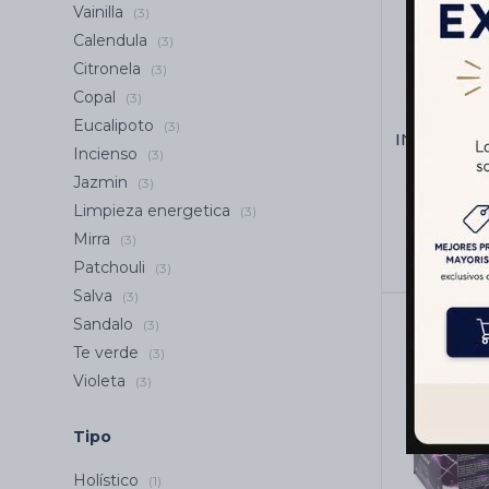
Vainilla
(3)
Calendula
(3)
Citronela
(3)
Copal
(3)
Eucalipoto
(3)
INCIENSO
Incienso
(3)
Jazmin
(3)
Limpieza energetica
(3)
Mirra
(3)
Patchouli
(3)
Salva
(3)
Sandalo
(3)
Te verde
(3)
Violeta
(3)
Tipo
Holístico
(1)