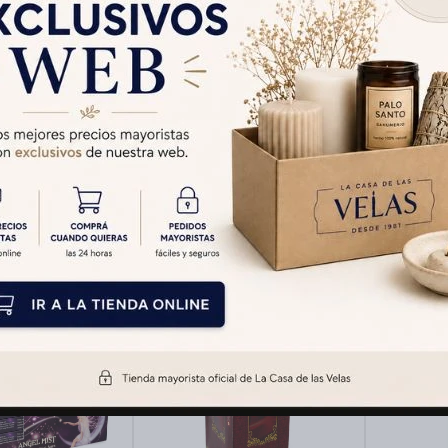
 HEM CHAMPA -
INCIENSO HEM CAJA
INCIEN
15 Gr
LARGA X12 - Vandami
CAJA
$
509
$
396