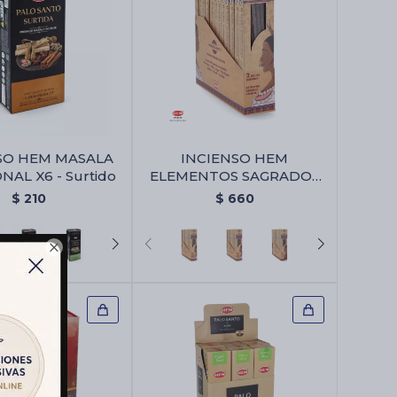
SO HEM MASALA
INCIENSO HEM
AL X6 - Surtido
ELEMENTOS SAGRADOS
CAJA X12 - Ambar
$
210
$
660
