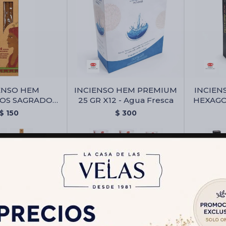
ENSO HEM
INCIENSO HEM PREMIUM
INCIEN
OS SAGRADOS
25 GR X12 - Agua Fresca
HEXAGON
- Citronella
$
150
$
300