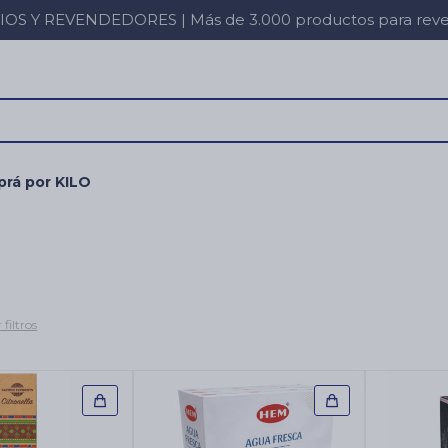
 Y REVENDEDORES | Más de 3.000 productos para revent
rá por KILO
 filtros