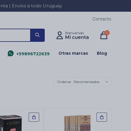
a | Envíos a todo Uruguay
Contacto
0
Otras marcas
Blog
+59896722639
Recomendados