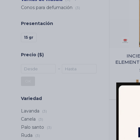
Conos para defumación
(3)
Presentación
15 gr
Precio
($)
INCI
ELEMENT
JUMBO 
OK
Variedad
Lavanda
(3)
Canela
(3)
Palo santo
(3)
Ruda
(3)