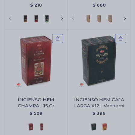
X6 - Surtido
SAGRADOS CAJA X12 -
$
210
$
660
Ambar
INCIENSO HEM
INCIENSO HEM CAJA
CHAMPA - 15 Gr
LARGA X12 - Vandami
$
509
$
396