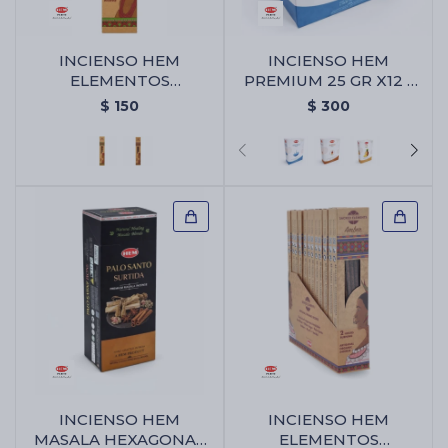
INCIENSO HEM
INCIENSO HEM
Cartas de Tarot
ELEMENTOS
PREMIUM 25 GR X12 -
SAGRADOS JUMBO -
Agua Fresca
$
150
$
300
Citronella
Artículos Religiosos
Kits
Aromatizantes de ambientes
Artículos Esotéricos
INCIENSO HEM
INCIENSO HEM
MASALA HEXAGONAL
ELEMENTOS