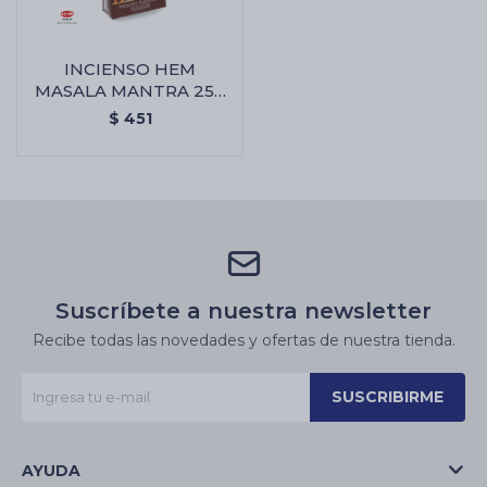
INCIENSO HEM
MASALA MANTRA 250
GR - Incienso Hem
$
451
Masala Mantra 250 Gr
Suscríbete a nuestra newsletter
Recibe todas las novedades y ofertas de nuestra tienda.
SUSCRIBIRME
AYUDA