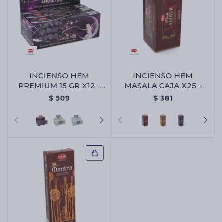
INCIENSO HEM
INCIENSO HEM
PREMIUM 15 GR X12 -
MASALA CAJA X25 -
Angel Místico
Ambar
$
509
$
381