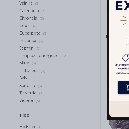
Vainilla
(3)
Calendula
(3)
Citronela
(3)
Copal
(3)
Eucalipoto
(3)
INCIENSO
Incienso
(3)
Jazmin
(3)
Limpieza energetica
(3)
Mirra
(3)
Patchouli
(3)
Salva
(3)
Sandalo
(3)
Te verde
(3)
Violeta
(3)
Tipo
Holístico
(1)