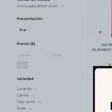
Conos para defumación
(3)
Presentación
15 gr
Precio
($)
INCI
ELEMENT
JUMBO 
OK
Variedad
Lavanda
(3)
Canela
(3)
Palo santo
(3)
Ruda
(3)