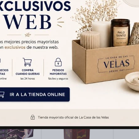
 HEM CHAMPA -
INCIENSO HEM CAJA
INCIEN
15 Gr
LARGA X12 - Vandami
CAJA
$
509
$
396