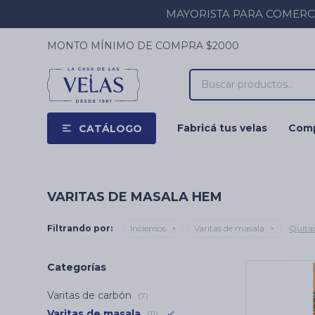
MAYORISTA PARA COMERCIOS
MONTO MÍNIMO DE COMPRA $2000
Fabricá tus velas
Comp
CATÁLOGO
VARITAS DE MASALA HEM
Filtrando por:
Inciensos
Varitas de masala
Quitar
Categorías
Varitas de carbón
(7)
Varitas de masala
(11)