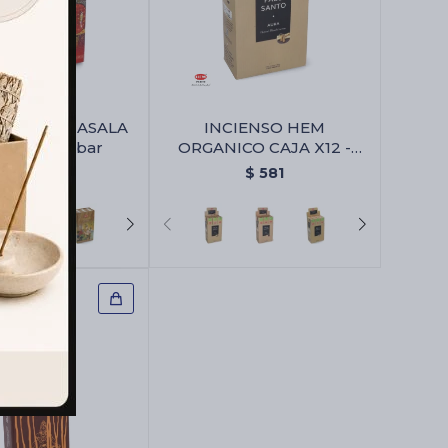
SO HEM MASALA
INCIENSO HEM
 X12 - Ambar
ORGANICO CAJA X12 -
Palo Santo/aura
$
442
$
581