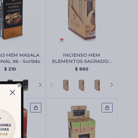
SO HEM MASALA
INCIENSO HEM
AL X6 - Surtido
ELEMENTOS SAGRADOS
CAJA X12 - Ambar
$
210
$
660
