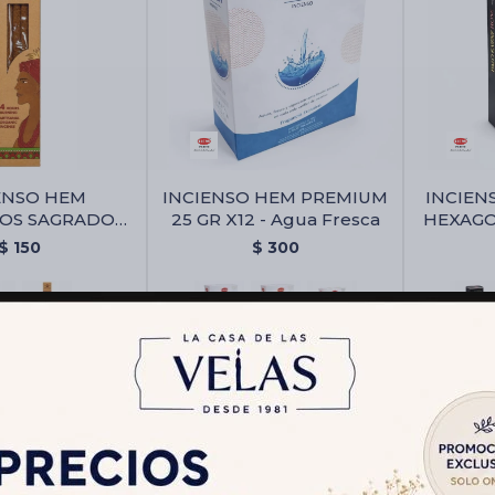
ENSO HEM
INCIENSO HEM PREMIUM
INCIEN
OS SAGRADOS
25 GR X12 - Agua Fresca
HEXAGON
- Citronella
$
150
$
300