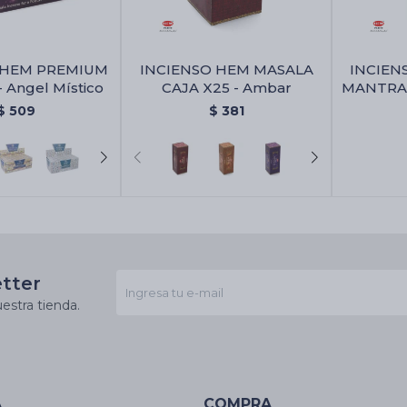
 HEM PREMIUM
INCIENSO HEM MASALA
INCIEN
- Angel Místico
CAJA X25 - Ambar
MANTRA 2
Hem Ma
$
509
$
381
etter
estra tienda.
A
COMPRA