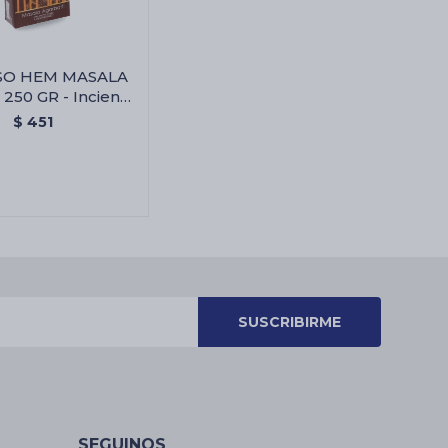
SO HEM MASALA
50 GR - Incienso
sala Mantra 250
$
451
Gr
SUSCRIBIRME
SEGUINOS