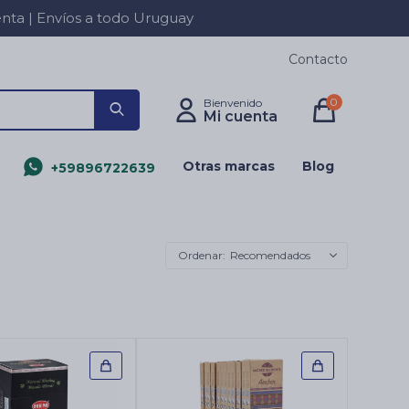
a | Envíos a todo Uruguay
Contacto
0
Otras marcas
Blog
+59896722639
Recomendados