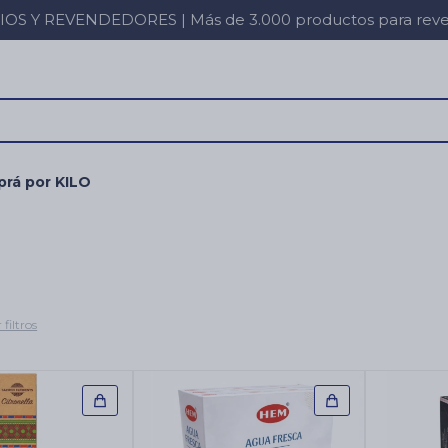
 Y REVENDEDORES | Más de 3.000 productos para revent
rá por KILO
 filtros