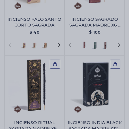
INCIENSO PALO SANTO
INCIENSO SAGRADO
CORTO SAGRADA
SAGRADA MADRE X6 -
MADRE X4 - Lavanda
Amor Eterno
$
40
$
100
INCIENSO RITUAL
INCIENSO INDIA BLACK
SAGRADA MADRE X6 -
SAGRADA MADRE X12 -