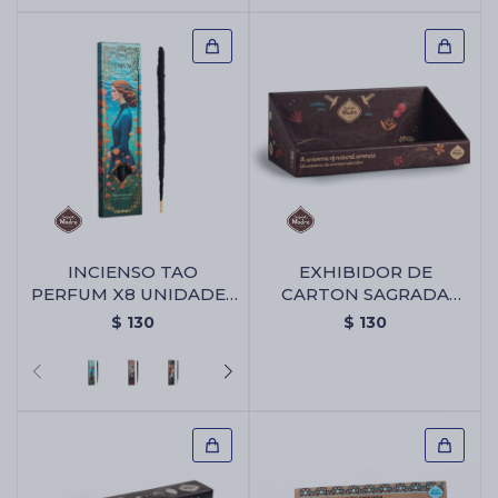
INCIENSO TAO
EXHIBIDOR DE
PERFUM X8 UNIDADES
CARTON SAGRADA
- Limón
MADRE - Exhibidor De
$
130
$
130
Carton Sagrada Madre