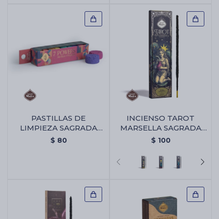
PASTILLAS DE
INCIENSO TAROT
LIMPIEZA SAGRADA
MARSELLA SAGRADA
MADRE 7 PODERES -
MADRE X6 -
$
80
$
100
Pastillas De Limpieza
Almizcle/olibano
Sagrada Madre 7
Poderes