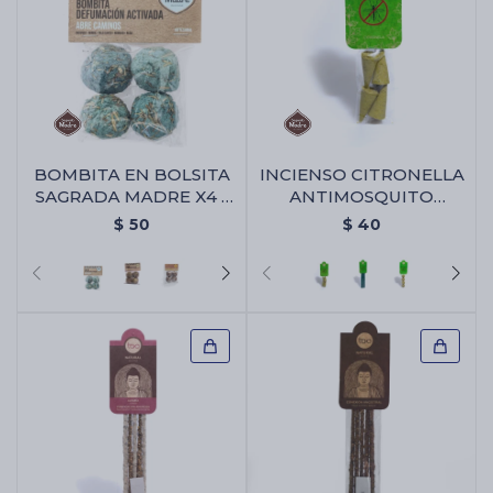
BOMBITA EN BOLSITA
INCIENSO CITRONELLA
SAGRADA MADRE X4 -
ANTIMOSQUITO
Abre Camino
SAGRADA MADRE -
$
50
$
40
Conos X4