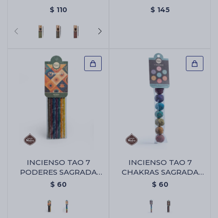
SAGRADA MADRE X8 -
UNIDADES - Mix De
$
110
$
145
Copal/romero
Defumación Sagrada
Madre X25 Unidades
INCIENSO TAO 7
INCIENSO TAO 7
PODERES SAGRADA
CHAKRAS SAGRADA
MADRE - Varitas 7
MADRE - Bombita 7
$
60
$
60
Poderes
Chakras