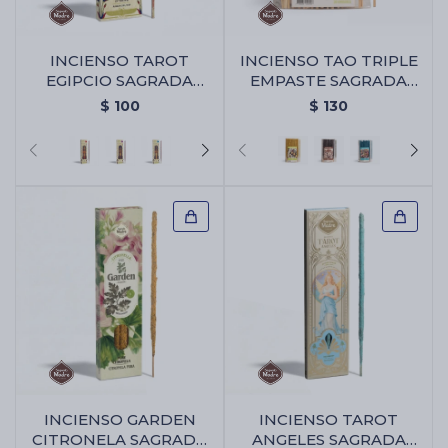
INCIENSO TAROT
INCIENSO TAO TRIPLE
Cartas de Tarot
EGIPCIO SAGRADA
EMPASTE SAGRADA
MADRE - Ambar De
MADRE X30 - PACK X2 -
$
100
$
130
Nilo
Limón
Artículos Religiosos
Kits
Aromatizantes de ambientes
Artículos Esotéricos
INCIENSO GARDEN
INCIENSO TAROT
CITRONELA SAGRADA
ANGELES SAGRADA