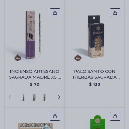
INCIENSO ARTESANO
PALO SANTO CON
SAGRADA MADRE X5 -
HIERBAS SAGRADA
Palo Santo/lavanda
MADRE X1 - Palo Santo
$
70
$
130
Con Hierbas Sagrada
Madre X1