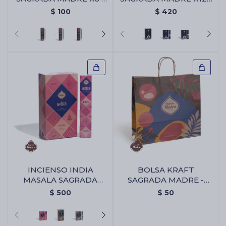
Abundancia
Caja Surtida
$
100
$
420
INCIENSO INDIA
BOLSA KRAFT
MASALA SAGRADA
SAGRADA MADRE -
MADRE X12 - Alma
Bolsa Kraft Sagrada
$
500
$
50
Madre