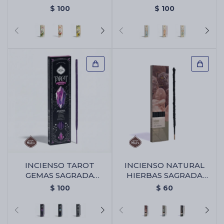
MADRE - Pura
MADRE - Frambuesa
$
100
$
100
INCIENSO TAROT
INCIENSO NATURAL
GEMAS SAGRADA
HIERBAS SAGRADA
MADRE X6 - Amatista -
MADRE X6 - Olibano
$
100
$
60
Violeta/lavanda