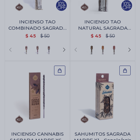
INCIENSO TAO
INCIENSO TAO
COMBINADO SAGRADA
NATURAL SAGRADA
MADRE - Rosa/jazmin
MADRE X5 - Palo
$
45
$
50
$
45
$
50
Santo/benjui
INCIENSO CANNABIS
SAHUMITOS SAGRADA