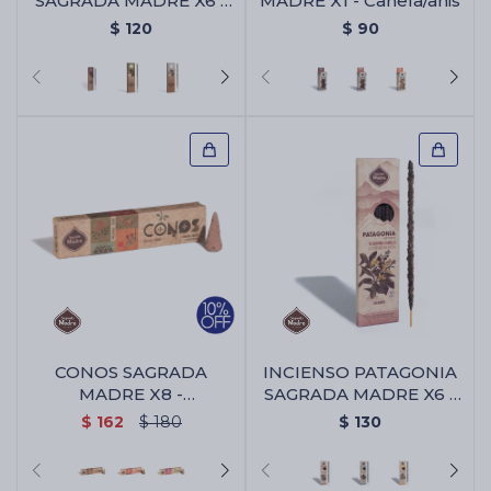
SAGRADA MADRE X6 -
MADRE X1 - Canela/anis
Purple Hindu Kush
$
120
$
90
CONOS SAGRADA
INCIENSO PATAGONIA
MADRE X8 -
SAGRADA MADRE X6 -
Sandalo/yagra
Algaborra/vainilla
$
162
$
180
$
130