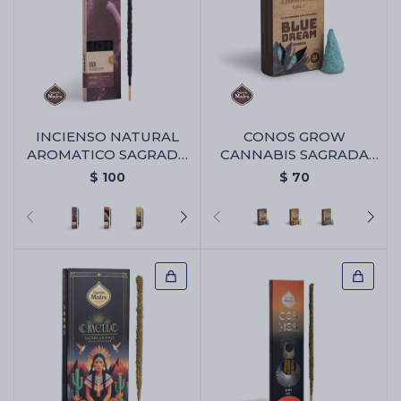
INCIENSO NATURAL
CONOS GROW
AROMATICO SAGRADA
CANNABIS SAGRADA
MADRE - Uva
MADRE - Blue Dream
$
100
$
70