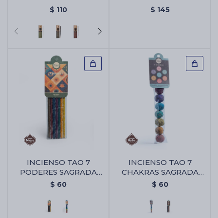
SAGRADA MADRE X8 -
UNIDADES - Mix De
$
110
$
145
Copal/romero
Defumación Sagrada
Madre X25 Unidades
INCIENSO TAO 7
INCIENSO TAO 7
PODERES SAGRADA
CHAKRAS SAGRADA
MADRE - Varitas 7
MADRE - Bombita 7
$
60
$
60
Poderes
Chakras