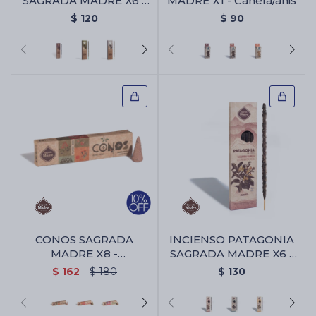
SAGRADA MADRE X6 -
MADRE X1 - Canela/anis
Purple Hindu Kush
$
120
$
90
CONOS SAGRADA
INCIENSO PATAGONIA
MADRE X8 -
SAGRADA MADRE X6 -
Sandalo/yagra
Algaborra/vainilla
$
162
$
180
$
130