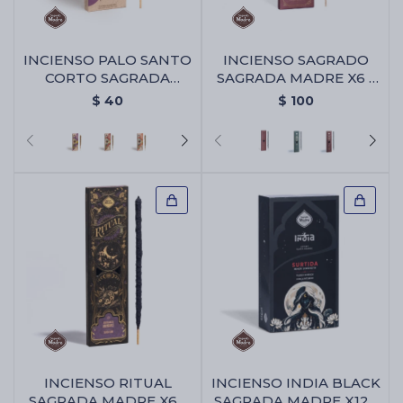
INCIENSO PALO SANTO
INCIENSO SAGRADO
CORTO SAGRADA
SAGRADA MADRE X6 -
MADRE X4 - Lavanda
Amor Eterno
$
40
$
100
INCIENSO RITUAL
INCIENSO INDIA BLACK
SAGRADA MADRE X6 -
SAGRADA MADRE X12 -