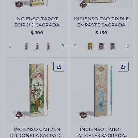
INCIENSO TAROT
INCIENSO TAO TRIPLE
Cartas de Tarot
EGIPCIO SAGRADA
EMPASTE SAGRADA
MADRE - Ambar De
MADRE X30 - PACK X2 -
$
100
$
130
Nilo
Limón
Artículos Religiosos
Kits
Aromatizantes de ambientes
Artículos Esotéricos
INCIENSO GARDEN
INCIENSO TAROT
CITRONELA SAGRADA
ANGELES SAGRADA