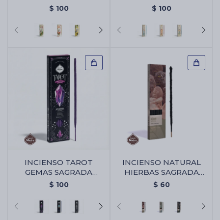
MADRE - Pura
MADRE - Frambuesa
$
100
$
100
INCIENSO TAROT
INCIENSO NATURAL
GEMAS SAGRADA
HIERBAS SAGRADA
MADRE X6 - Amatista -
MADRE X6 - Olibano
$
100
$
60
Violeta/lavanda