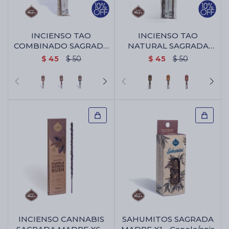
INCIENSO TAO
INCIENSO TAO
COMBINADO SAGRADA
NATURAL SAGRADA
MADRE - Rosa/jazmin
MADRE X5 - Palo
$
45
$
50
$
45
$
50
Santo/benjui
INCIENSO CANNABIS
SAHUMITOS SAGRADA