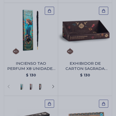
INCIENSO TAO
EXHIBIDOR DE
PERFUM X8 UNIDADES
CARTON SAGRADA
- Limón
MADRE - Exhibidor De
$
130
$
130
Carton Sagrada Madre