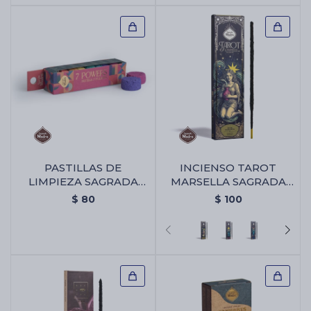
PASTILLAS DE
INCIENSO TAROT
LIMPIEZA SAGRADA
MARSELLA SAGRADA
MADRE 7 PODERES -
MADRE X6 -
$
80
$
100
Pastillas De Limpieza
Almizcle/olibano
Sagrada Madre 7
Poderes