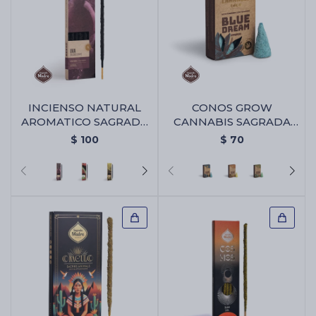
INCIENSO NATURAL
CONOS GROW
AROMATICO SAGRADA
CANNABIS SAGRADA
MADRE - Uva
MADRE - Blue Dream
$
100
$
70