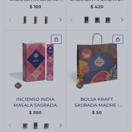
Abundancia
Caja Surtida
$
100
$
420
INCIENSO INDIA
BOLSA KRAFT
MASALA SAGRADA
SAGRADA MADRE -
MADRE X12 - Alma
Bolsa Kraft Sagrada
$
500
$
50
Madre