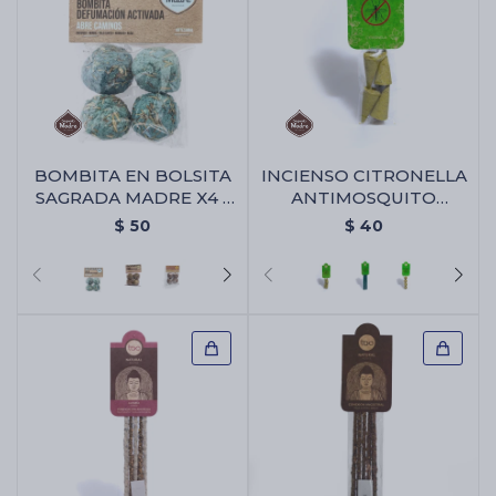
BOMBITA EN BOLSITA
INCIENSO CITRONELLA
SAGRADA MADRE X4 -
ANTIMOSQUITO
Abre Camino
SAGRADA MADRE -
$
50
$
40
Conos X4